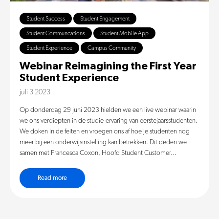
Student Success
Student Engagement
Student Communcations
Student Mobile App
Student Experience
Campus Community
Webinar Reimagining the First Year
Student Experience
juli 3 2023
Op donderdag 29 juni 2023 hielden we een live webinar waarin
we ons verdiepten in de studie-ervaring van eerstejaarsstudenten.
We doken in de feiten en vroegen ons af hoe je studenten nog
meer bij een onderwijsinstelling kan betrekken. Dit deden we
samen met Francesca Coxon, Hoofd Student Customer...
Read more