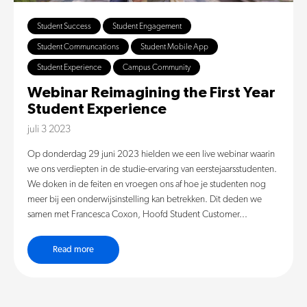
Student Success
Student Engagement
Student Communcations
Student Mobile App
Student Experience
Campus Community
Webinar Reimagining the First Year
Student Experience
juli 3 2023
Op donderdag 29 juni 2023 hielden we een live webinar waarin
we ons verdiepten in de studie-ervaring van eerstejaarsstudenten.
We doken in de feiten en vroegen ons af hoe je studenten nog
meer bij een onderwijsinstelling kan betrekken. Dit deden we
samen met Francesca Coxon, Hoofd Student Customer...
Read more