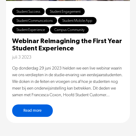
Student Success
Student Engagement
Student Communcations
Student Mobile App
Student Experience
Campus Community
Webinar Reimagining the First Year
Student Experience
juli 3 2023
Op donderdag 29 juni 2023 hielden we een live webinar waarin
we ons verdiepten in de studie-ervaring van eerstejaarsstudenten.
We doken in de feiten en vroegen ons af hoe je studenten nog
meer bij een onderwijsinstelling kan betrekken. Dit deden we
samen met Francesca Coxon, Hoofd Student Customer...
Read more